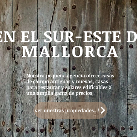
EN EL SUR-ESTE 
MALLORCA
Nuestra pequeña agencia ofrece casas
de campo antiguas y nuevas, casas
para restaurar y solares edificables a
una amplia gama de precios.
ver nuestras propiedades...!