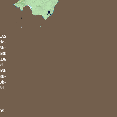
CAS
de-
3b-
b3b
136
8d_
b3b
3b-
3b-
8d_
8d_
8d_
05-