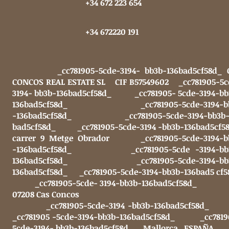
+34 672 223 654
+34 672220 191
_cc781905-5cde-3194- bb3b-136bad5cf58d_ 
CONCOS REAL ESTATE SL CIF B57549602 _cc781905-5c
3194- bb3b-136bad5cf58d_ _cc781905- 5cde-3194-bb
136bad5cf58d_ _cc781905-5cde-3194-b
-136bad5cf58d_ _cc781905-5cde-3194-bb3b-
bad5cf58d_ _cc781905-5cde-3194 -bb3b-136bad5cf5
carrer 9 Metge Obrador _cc781905-5cde-3194-b
-136bad5cf58d_ _cc781905-5cde -3194-bb
136bad5cf58d_ _cc781905-5cde-3194-bb
136bad5cf58d_ _cc781905-5cde-3194-bb3b-136bad5 cf5
_cc781905-5cde- 3194-bb3b-136bad5cf5
07208 Cas Concos
_cc781905-5cde-3194 -bb3b-136bad5cf5
_cc781905 -5cde-3194-bb3b-136bad5cf58d_ _cc7819
5cde-3194- bb3b-136bad5cf58d_ Mallorca ESPAÑA