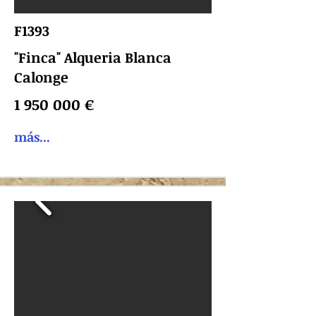
F1393
"Finca" Alqueria Blanca
Calonge
1 950 000
€
más...